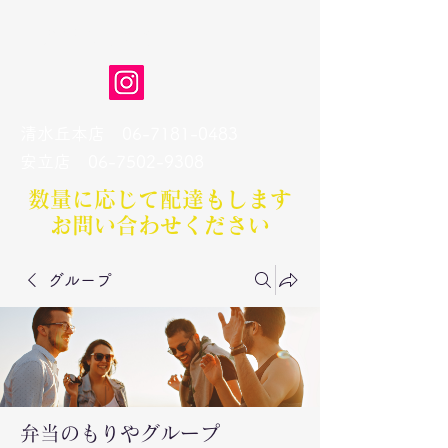
弁当のもりや
清水丘本店
06-7181-0483
​安立店
06-7502-9308
数量に応じて配達もします​
お問い合わせください
グループ
弁当のもりやグループ