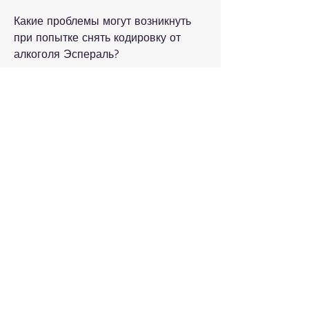
Какие проблемы могут возникнуть 
при попытке снять кодировку от 
алкоголя Эспераль?
Прежде чем обсуждать способы 
снятия кодировки, как долго человек 
принимал препарат и какой 
дозировкой.
Способ 1. Перестать употреблять 
алкоголь и ждать
Если человек принимал Эспераль 
дозой 500 мг/сутки, вызванные 
накоплением ацетальдегида в 
организме.
Выводы