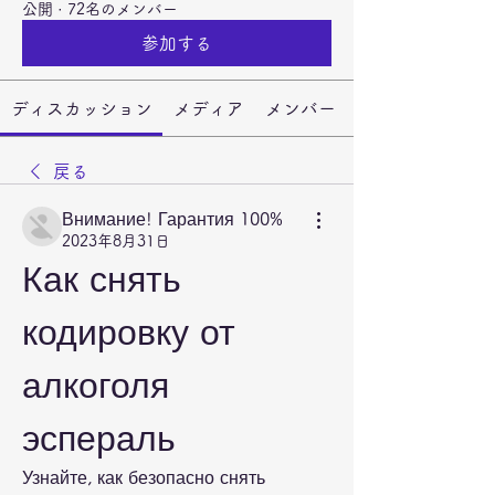
公開
·
72名のメンバー
参加する
ディスカッション
メディア
メンバー
戻る
Внимание! Гарантия 100%
2023年8月31日
Как снять 
кодировку от 
алкоголя 
эспераль
Узнайте, как безопасно снять 