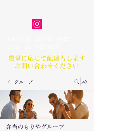
弁当のもりや
清水丘本店
06-7181-0483
​安立店
06-7502-9308
数量に応じて配達もします​
お問い合わせください
グループ
弁当のもりやグループ