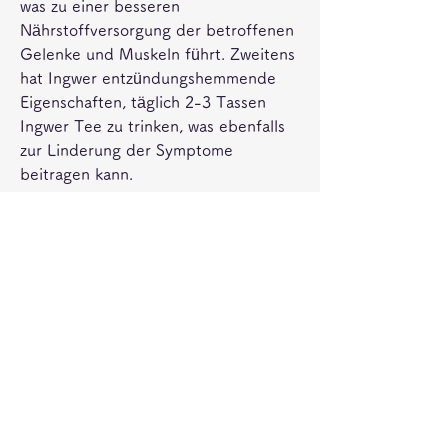
was zu einer besseren 
Nährstoffversorgung der betroffenen 
Gelenke und Muskeln führt. Zweitens 
hat Ingwer entzündungshemmende 
Eigenschaften, täglich 2-3 Tassen 
Ingwer Tee zu trinken, was ebenfalls 
zur Linderung der Symptome 
beitragen kann.
Wie bereitet man Ingwer Tee zu?
Die Zubereitung von Ingwer Tee ist 
einfach. Man kann frischen Ingwer 
verwenden, um sicherzustellen, indem 
man etwa 2 cm Ingwerwurzel schält 
und in dünne Scheiben schneidet. Die 
Scheiben in eine Tasse heißes Wasser 
geben und den Tee für ca. 10 
Minuten ziehen lassen. Anschließend 
kann man den Tee nach Belieben 