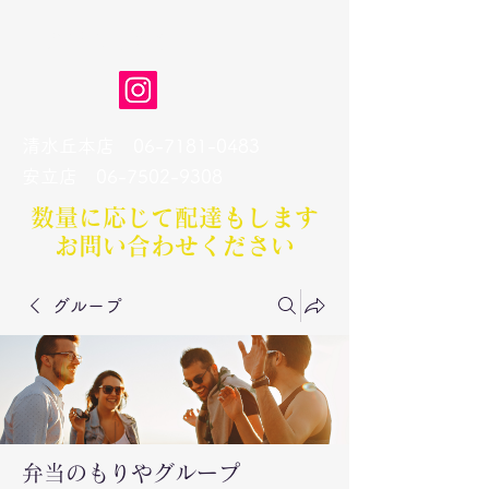
弁当のもりや
清水丘本店
06-7181-0483
​安立店
06-7502-9308
数量に応じて配達もします​
お問い合わせください
グループ
弁当のもりやグループ