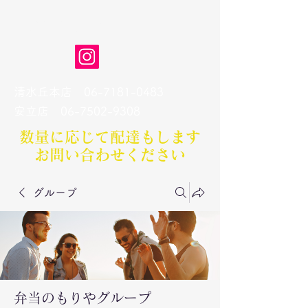
弁当のもりや
清水丘本店
06-7181-0483
​安立店
06-7502-9308
数量に応じて配達もします​
お問い合わせください
グループ
弁当のもりやグループ