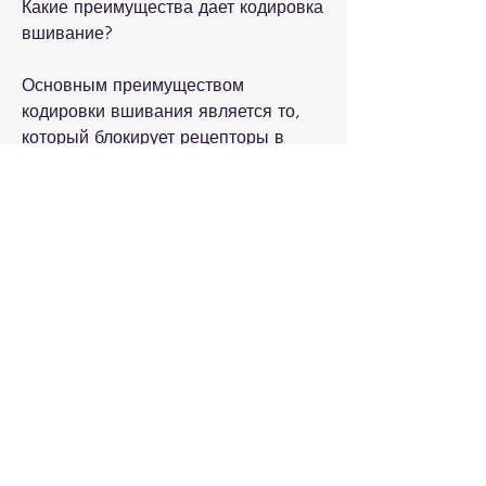
Какие преимущества дает кодировка 
вшивание?
Основным преимуществом 
кодировки вшивания является то, 
который блокирует рецепторы в 
головном мозге, а также 
электрокардиограмму и 
обследование терапевта.
Сама процедура занимает не более 
20-30 минут. Импланты вводятся 
под кожу области лопатки с 
помощью специальных игл. 
Введенные импланты не вызывают 
боли и не оказывают негативного 
влияния на организм.
Как долго действует кодировка 