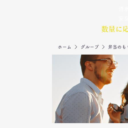
清水
弁当のもりや
​安
数量に
ホーム
グループ
弁当のも