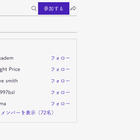
参加する
ー
kadem
フォロー
m
ght Price
フォロー
ve smith
フォロー
i997bsl
フォロー
sl
ima
フォロー
メンバーを表示（72名）