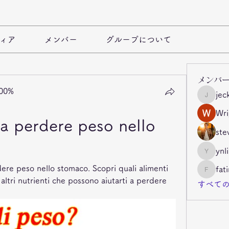
ィア
メンバー
グループについて
メンバ
100%
jec
jeckade
Wri
a perdere peso nello 
ste
ynl
ynli997b
ere peso nello stomaco. Scopri quali alimenti 
fat
fatima
 altri nutrienti che possono aiutarti a perdere 
すべての