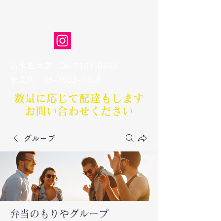
弁当のもりや
清水丘本店
06-7181-0483
​安立店
06-7502-9308
数量に応じて配達もします​
お問い合わせください
グループ
弁当のもりやグループ