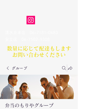
弁当のもりや
清水丘本店
06-7181-0483
​安立店
06-7502-9308
数量に応じて配達もします​
お問い合わせください
グループ
弁当のもりやグループ