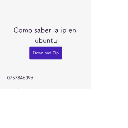
Como saber la ip en 
ubuntu
Download Zip
 075784b09d
0
0
Write a comment...