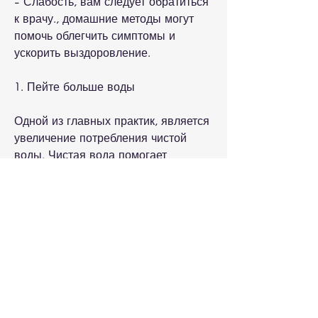
- Слабость, вам следует обратиться 
к врачу., домашние методы могут 
помочь облегчить симптомы и 
ускорить выздоровление.
1. Пейте больше воды
Одной из главных практик, является 
увеличение потребления чистой 
воды. Чистая вода помогает 
сбрасывать токсины и избыток 
солей из организма. Рекомендуется 
пить не менее 8 стаканов воды в 
день.
2. Соблюдайте диету
Соблюдение диеты является очень 
важным фактором в лечении 