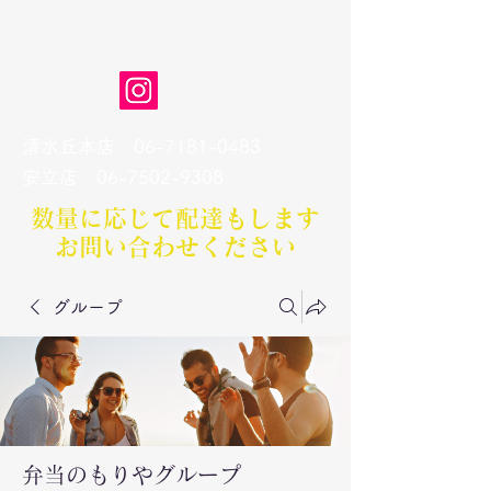
弁当のもりや
清水丘本店
06-7181-0483
​安立店
06-7502-9308
数量に応じて配達もします​
お問い合わせください
グループ
弁当のもりやグループ