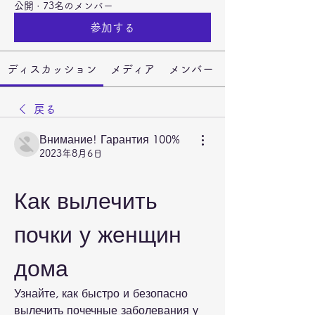
公開
·
73名のメンバー
参加する
ディスカッション
メディア
メンバー
戻る
Внимание! Гарантия 100%
2023年8月6日
Как вылечить 
почки у женщин 
дома
Узнайте, как быстро и безопасно 
вылечить почечные заболевания у 