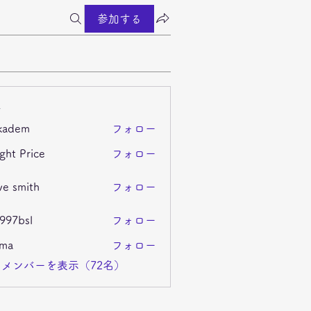
参加する
ー
kadem
フォロー
m
ght Price
フォロー
ve smith
フォロー
i997bsl
フォロー
sl
ima
フォロー
メンバーを表示（72名）