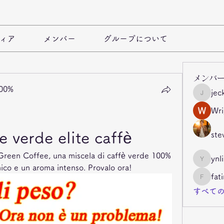
ィア
メンバー
グループについて
メンバ
100%
jec
jeckade
Wri
e verde elite caffè
ste
 Green Coffee, una miscela di caffè verde 100% 
ynl
ynli997b
ico e un aroma intenso. Provalo ora!
fat
fatima
すべての