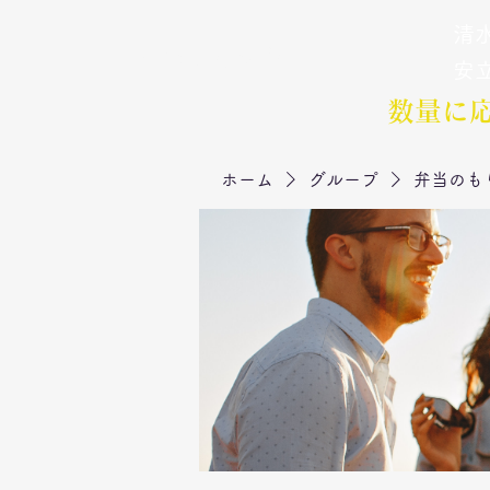
清水
弁当のもりや
​安
数量に
ホーム
グループ
弁当のも