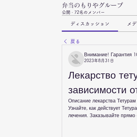
弁当のもりやグループ
公開
·
72名のメンバー
ディスカッション
メデ
戻る
Внимание! Гарантия 
2023年8月31日
Лекарство тету
зависимости о
Описание лекарства Тетурам 
Узнайте, как действует Тетур
лечения. Заказывайте прямо 