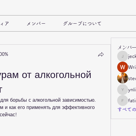
ィア
メンバー
グループについて
メンバ
100%
jec
jeckade
Wri
рам от алкогольной 
ste
т
ynl
ynli997b
для борьбы с алкогольной зависимостью. 
fat
fatima
ам и как его применять для эффективного 
すべての
сейчас!