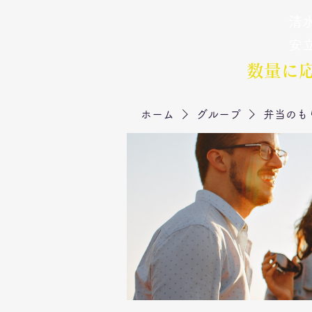
清水
弁当のもりや
​安
数量に
ホーム
グループ
弁当のも