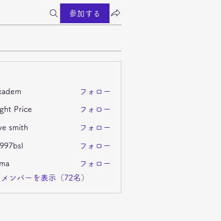
参加する
ー
kadem
フォロー
m
ght Price
フォロー
ve smith
フォロー
i997bsl
フォロー
sl
ima
フォロー
メンバーを表示（72名）