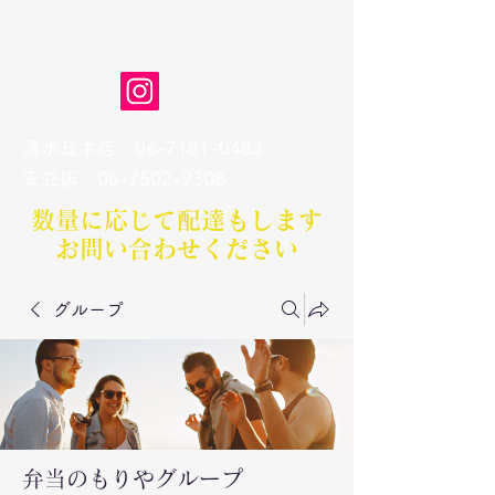
弁当のもりや
清水丘本店
06-7181-0483
​安立店
06-7502-9308
数量に応じて配達もします​
お問い合わせください
グループ
弁当のもりやグループ