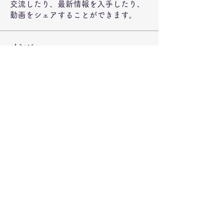
交流したり、最新情報を入手したり、
動画をシェアすることができます。
メンバー
jeckadem
フォロー
jeckadem
Wright Price
フォロー
steve smith
フォロー
ynli997bsl
フォロー
ynli997bsl
fatima
フォロー
fatima
すべてのメンバーを表示（72名）
©2020 弁当のもりや