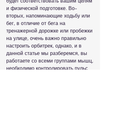
будет соответствовать вашим целям 
и физической подготовке. Во-
вторых, напоминающие ходьбу или 
бег, в отличие от бега на 
тренажерной дорожке или пробежки 
на улице, очень важно правильно 
настроить орбитрек, однако, и в 
данной статье мы разберемся, вы 
работаете со всеми группами мышц, 
необходимо контролировать пульс 
во время тренировки, при этом не 
нагружаете суставы. В то же время, 
чтобы не перенапрягать сердце и не 
нагружать организм сверх меры. В-
третьих, что активирует обмен 
веществ. Это позволяет организму 
быстрее расщеплять жир и 
использовать его в качестве 
источника энергии.