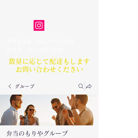
弁当のもりや
清水丘本店
06-7181-0483
​安立店
06-7502-9308
数量に応じて配達もします​
お問い合わせください
グループ
弁当のもりやグループ