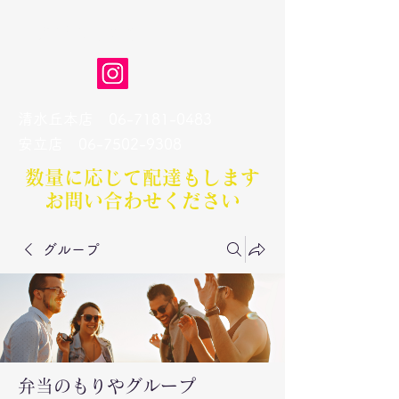
弁当のもりや
清水丘本店
06-7181-0483
​安立店
06-7502-9308
数量に応じて配達もします​
お問い合わせください
グループ
弁当のもりやグループ