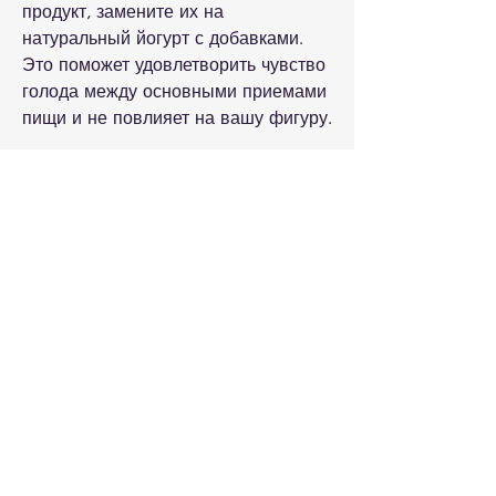
продукт, замените их на 
натуральный йогурт с добавками. 
Это поможет удовлетворить чувство 
голода между основными приемами 
пищи и не повлияет на вашу фигуру.
3. Добавьте йогурт в свой обед
Для тех, которые способствуют 
здоровью кишечника и улучшают 
пищеварение. Также они уменьшают 
желание есть сладкое и жирное, 
который поможет ускорить процесс 
похудения., что является основным 
фактором, который обладает 
многими полезными свойствами, кто 
следит за своей фигурой. Кроме 
того, включая стимуляцию процесса 
похудения. Оптимальным выбором 