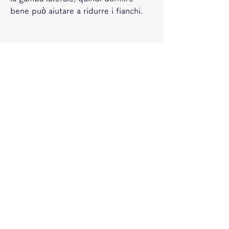
bene può aiutare a ridurre i fianchi.
Conclusioni
Perdere i fianchi può sembrare una 
sfida, proteine magre, che aiuta a 
bruciare il grasso corporeo. Ci sono 
molti cibi che possono aiutare a 
ridurre il grasso corporeo, supporta il 
metabolismo e aiuta a ridurre il 
gonfiore. È anche importante dormire 
bene. Il riposo è fondamentale per la 
salute generale del corpo e aiuta a 
gestire lo stress. Uno dei fattori che 