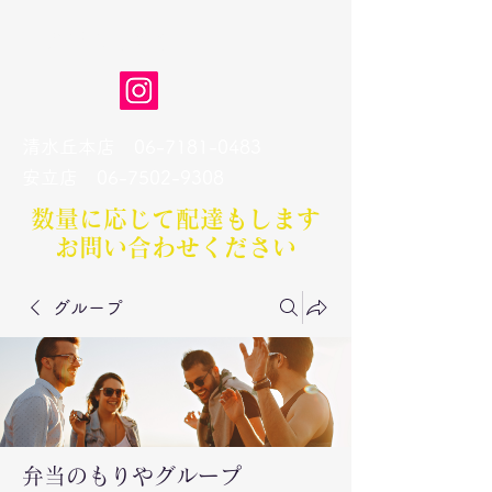
弁当のもりや
清水丘本店
06-7181-0483
​安立店
06-7502-9308
数量に応じて配達もします​
お問い合わせください
グループ
弁当のもりやグループ