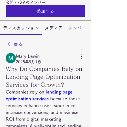
公開
·
73名のメンバー
参加する
ディスカッション
メディア
メンバー
戻る
Mary Lewin
2025年9月1日
Why Do Companies Rely on
Landing Page Optimization
Services for Growth?
Companies rely on 
landing page 
optimisation services
 because these 
services enhance user experience, 
increase conversions, and maximise 
ROI from digital marketing 
campaigns. A well-optimised landing 