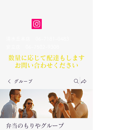
弁当のもりや
清水丘本店
06-7181-0483
​安立店
06-7502-9308
数量に応じて配達もします​
お問い合わせください
グループ
弁当のもりやグループ