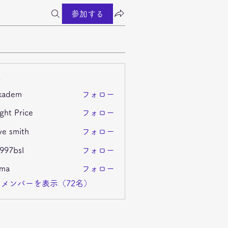
参加する
ー
kadem
フォロー
m
ght Price
フォロー
ve smith
フォロー
i997bsl
フォロー
sl
ima
フォロー
メンバーを表示（72名）