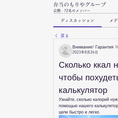
弁当のもりやグループ
公開
·
72名のメンバー
ディスカッション
メデ
戻る
Внимание! Гарантия 
2023年8月26日
Сколько ккал н
чтобы похудет
калькулятор
Узнайте, сколько калорий ну
помощью нашего калькулятора
цели быстро и легко.