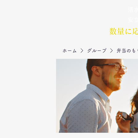
清水
弁当のもりや
​安
数量に
ホーム
グループ
弁当のも