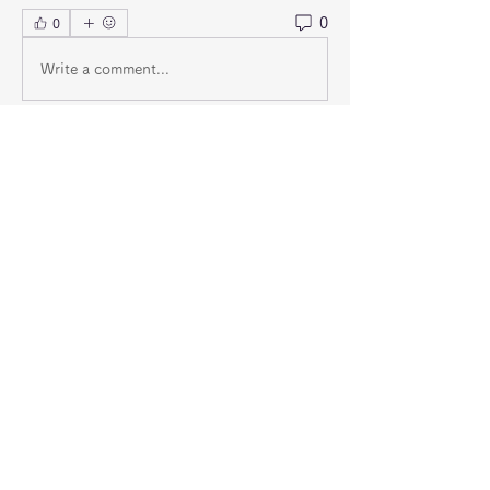
0
0
Write a comment...
グループについて
グループへようこそ！他のメンバーと
交流したり、最新情報を入手したり、
動画をシェアすることができます。
メンバー
jeckadem
フォロー
jeckadem
Wright Price
フォロー
steve smith
フォロー
ynli997bsl
フォロー
ynli997bsl