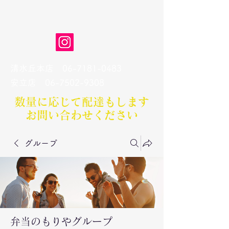
弁当のもりや
清水丘本店
06-7181-0483
​安立店
06-7502-9308
数量に応じて配達もします​
お問い合わせください
グループ
弁当のもりやグループ