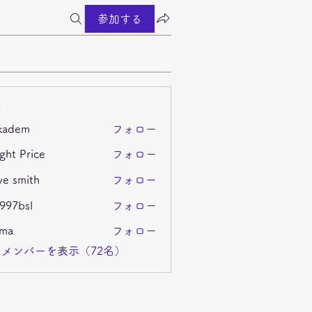
参加する
ー
kadem
フォロー
m
ght Price
フォロー
ve smith
フォロー
i997bsl
フォロー
sl
ima
フォロー
メンバーを表示（72名）