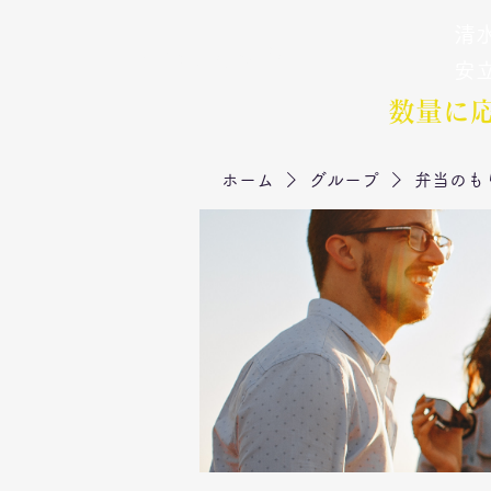
清水
弁当のもりや
​安
数量に
ホーム
グループ
弁当のも