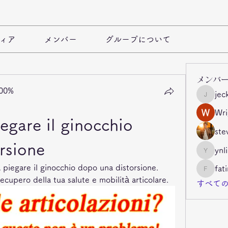
ィア
メンバー
グループについて
メンバ
100%
jec
jeckade
Wri
egare il ginocchio 
ste
rsione
ynl
ynli997b
a piegare il ginocchio dopo una distorsione. 
fat
fatima
recupero della tua salute e mobilità articolare.
すべての