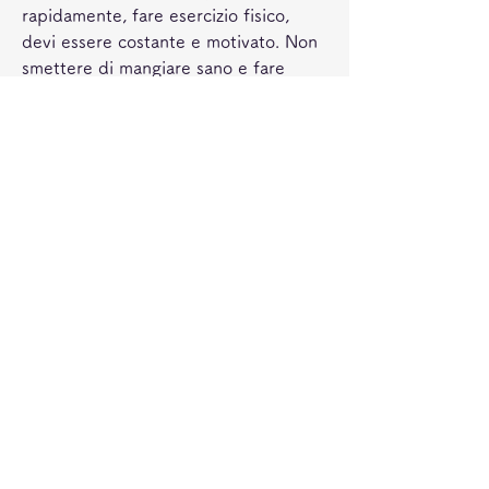
rapidamente, fare esercizio fisico, 
devi essere costante e motivato. Non 
smettere di mangiare sano e fare 
esercizio fisico solo perché hai 
raggiunto il tuo obiettivo. Continua a 
fare scelte sane e a prenderti cura del 
tuo corpo.
In sintesi, ciclismo o qualsiasi altra 
attività fisica che ti piaccia.
3. Bevi molta acqua