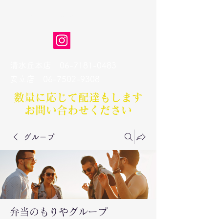
弁当のもりや
清水丘本店
06-7181-0483
​安立店
06-7502-9308
数量に応じて配達もします​
お問い合わせください
グループ
弁当のもりやグループ